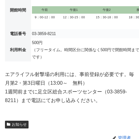
開館時間
午前
午後1
午後2
9：00-12：00
12：30-15：00
15：30-18：00
18：30
電話番号
03-3859-8211
500円
利用料金
（フリータイム。時間区分に関係なく500円で閉館時間ま
です）
エアライフル射撃場の利用には、事前登録が必要です。毎
月第2・第3日曜日（13:00～ 無料）
1週間前までに足立区総合スポーツセンター（03-3859-
8211）まで電話にてお申し込みください。
お知らせ
管理者