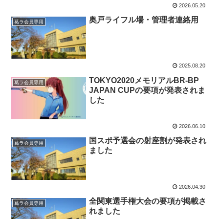
2026.05.20
奥戸ライフル場・管理者連絡用
葛ラ会員専用
2025.08.20
TOKYO2020メモリアルBR-BP
葛ラ会員専用
JAPAN CUPの要項が発表されま
した
2026.06.10
国スポ予選会の射座割が発表され
葛ラ会員専用
ました
2026.04.30
全関東選手権大会の要項が掲載さ
葛ラ会員専用
れました